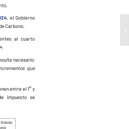
nto.
024
, el Gobierno
 de Carbono.
entes al cuarto
24
esulta necesario,
 incrementos que
nen entre el 1° y
de impuesto se