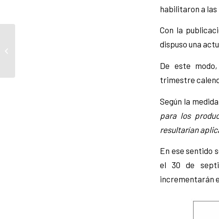
habilitaron a la
Con la publicaci
ALERTAN QUE CRECEN
dispuso una actu
LOS DELITOS Y ROBOS
EN ESTACIONES DE
De este modo, 
SERVICIO
trimestre calend
Según la medida,
para los produc
resultarían aplic
En ese sentido s
el 30 de sept
incrementarán en