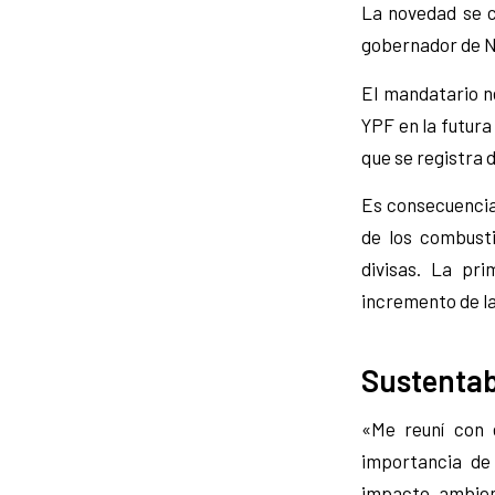
La novedad se c
gobernador de N
El mandatario n
YPF en la futura
que se registra 
Es consecuencia,
de los combusti
divisas. La pr
incremento de la
Sustentab
«Me reuní con 
importancia de
impacto ambien