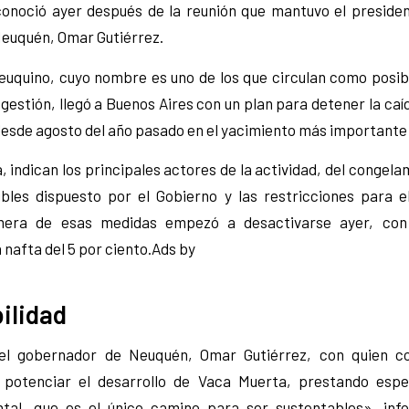
onoció ayer después de la reunión que mantuvo el presiden
euquén, Omar Gutiérrez.
euquino, cuyo nombre es uno de los que circulan como posib
 gestión, llegó a Buenos Aires con un plan para detener la caí
desde agosto del año pasado en el yacimiento más importante 
 indican los principales actores de la actividad, del congela
bles dispuesto por el Gobierno y las restricciones para 
imera de esas medidas empezó a desactivarse ayer, con
 nafta del 5 por ciento.Ads by
ilidad
el gobernador de Neuquén, Omar Gutiérrez, con quien co
 potenciar el desarrollo de Vaca Muerta, prestando espec
tal, que es el único camino para ser sustentables», inf