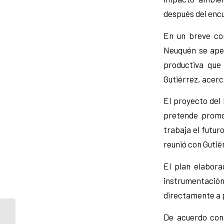
después del encu
En un breve con
Neuquén se apeg
productiva que 
Gutiérrez, acer
El proyecto del 
pretende promov
trabaja el futu
reunió con Gutiér
El plan elabora
instrumentación
directamente a p
El gobierno autorizó un
De acuerdo con 