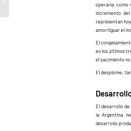
aumento de los
operaría como u
combustibles del 5%
incremento del
representan hoy 
amortiguar el mo
El congelamiento
en los últimos t
el yacimiento no
El desplome, ta
Desarroll
El desarrollo de
la Argentina n
desarrollo produ