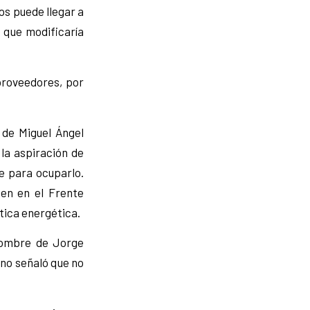
os puede llegar a
o que modificaría
proveedores, por
 de Miguel Ángel
 la aspiración de
e para ocuparlo.
cen en el Frente
ítica energética.
nombre de Jorge
ino señaló que no