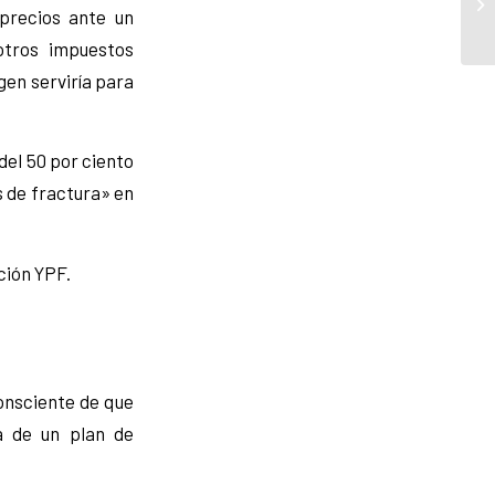
 precios ante un
otros impuestos
gen serviría para
del 50 por ciento
s de fractura» en
ción YPF.
Consciente de que
a de un plan de