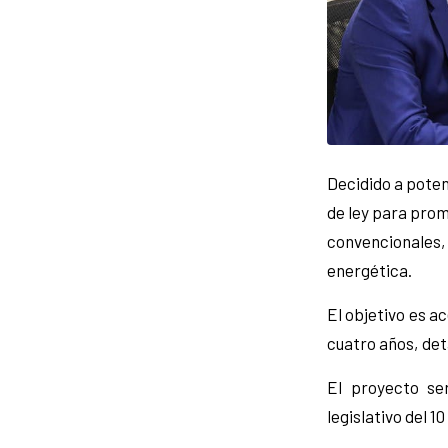
Decidido a poten
de ley para pro
convencionales
energética.
El objetivo es a
cuatro años, det
El proyecto se
legislativo del 1