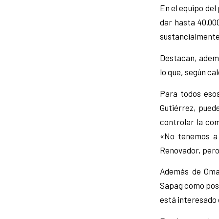
En el equipo del
dar hasta 40.000
sustancialmente
Destacan, ademá
lo que, según ca
Para todos esos
Gutiérrez, puede
controlar la co
«No tenemos a n
Renovador, pero 
Además de Omar
Sapag como posib
está interesado 