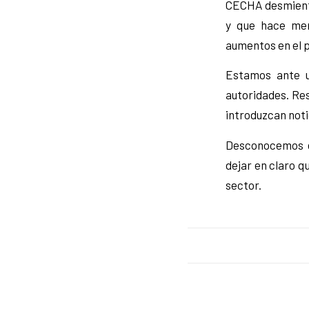
CECHA desmiente
y que hace men
aumentos en el p
Estamos ante u
autoridades. Res
introduzcan noti
Desconocemos el
dejar en claro q
sector.