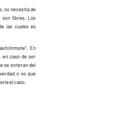
s, no necesita de
 son libres. Los
de las cuales es
“autoinmune”. En
, en caso de ser
e se enteran del
 verdad o no que
ería el caso.