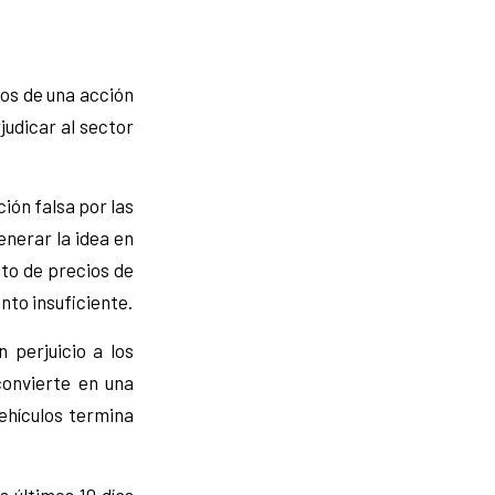
s de una acción
judicar al sector
ión falsa por las
nerar la idea en
to de precios de
nto insuficiente.
 perjuicio a los
convierte en una
ehículos termina
 últimos 10 días