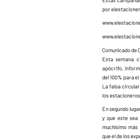
por elestacione
www.elestacion
www.elestacion
Comunicado de 
Esta semana ci
apócrifo, infor
del 100% para el
La falsa circula
los estacioneros
En segundo lugar
y que este sea
muchísimo más b
que el de los ex