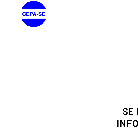
SE
INF