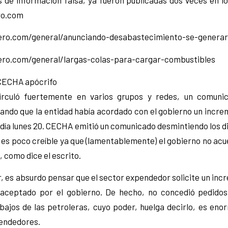
ro.com
ero.com/general/anunciando-desabastecimiento-se-generar
ero.com/general/largas-colas-para-cargar-combustibles
CECHA apócrifo
rculó fuertemente en varios grupos y redes, un comun
mando que la entidad había acordado con el gobierno un incre
 día lunes 20. CECHA emitió un comunicado desmintiendo los d
r es poco creíble ya que (lamentablemente) el gobierno no ac
, como dice el escrito.
, es absurdo pensar que el sector expendedor solicite un in
 aceptado por el gobierno. De hecho, no concedió pedidos
ajos de las petroleras, cuyo poder, huelga decirlo, es e
pendedores.