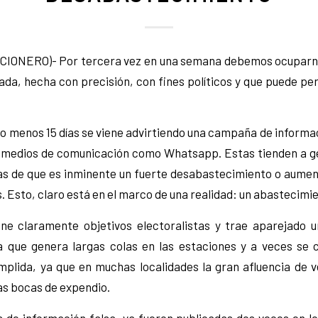
CIONERO)- Por tercera vez en una semana debemos ocuparno
ada, hecha con precisión, con fines políticos y que puede per
o menos 15 días se viene advirtiendo una campaña de informac
y medios de comunicación como Whatsapp. Estas tienden a ge
tas de que es inminente un fuerte desabastecimiento o aumen
. Esto, claro está en el marco de una realidad: un abastecimie
ne claramente objetivos electoralistas y trae aparejado un
a que genera largas colas en las estaciones y a veces se 
mplida, ya que en muchas localidades la gran afluencia de v
las bocas de expendio.
de información falsa, ya fueron publicadas dos veces en los