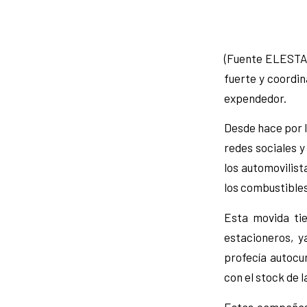
(Fuente ELESTA
fuerte y coordin
expendedor.
Desde hace por l
redes sociales 
los automovilis
los combustibles
Esta movida tie
estacioneros, y
profecía autocu
con el stock de 
Estas campañas 