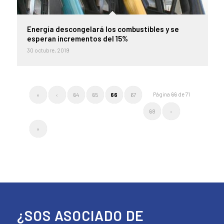
Energía descongelará los combustibles y se
esperan incrementos del 15%
30 octubre, 2019
Página 66 de 71
«
‹
64
65
66
67
68
›
»
¿SOS ASOCIADO DE