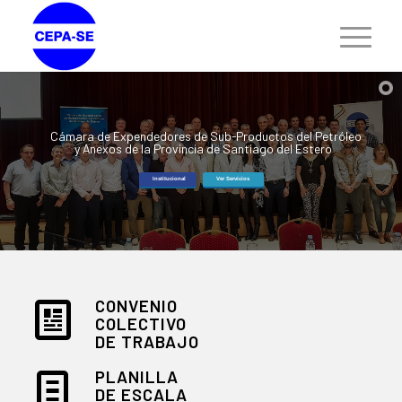
Cámara de Expendedores de Sub-Productos del Petróleo
y Anexos de la Provincia de Santiago del Estero
Institucional
Ver Servicios
CONVENIO
COLECTIVO
DE TRABAJO
PLANILLA
DE ESCALA