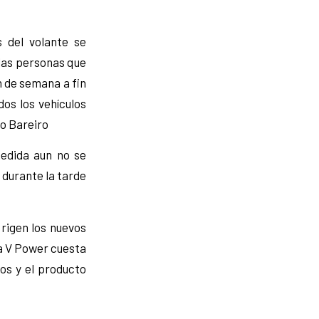
s del volante se
 las personas que
n de semana a fin
os los vehículos
co Bareiro
edida aun no se
, durante la tarde
 rigen los nuevos
ta V Power cuesta
os y el producto