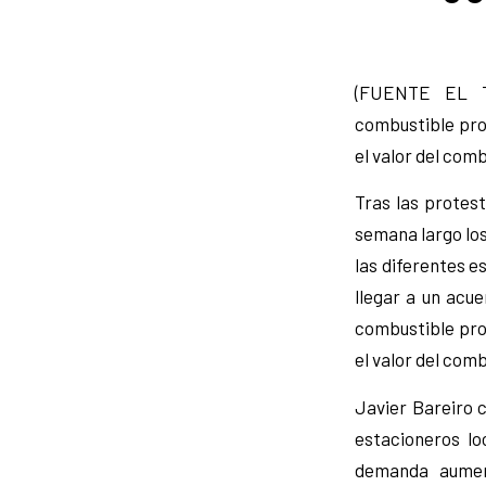
(FUENTE EL TE
combustible pro
el valor del com
Tras las protest
semana largo los
las diferentes es
llegar a un acue
combustible pro
el valor del com
Javier Bareiro 
estacioneros lo
demanda aument