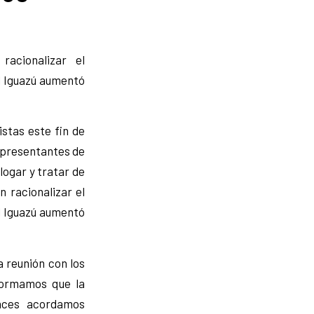
acionalizar el
l Iguazú aumentó
istas este fin de
representantes de
alogar y tratar de
n racionalizar el
l Iguazú aumentó
 reunión con los
nformamos que la
onces acordamos