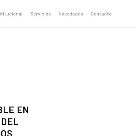
stitucional
Servicios
Novedades
Contacto
BLE EN
 DEL
ROS