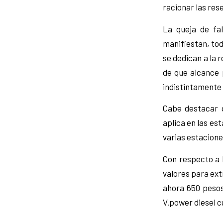
racionar las res
La queja de fal
manifiestan, tod
se dedican a la 
de que alcance 
indistintamente 
Cabe destacar 
aplica en las est
varias estacione
Con respecto a l
valores para ext
ahora 650 pesos
V.power diesel cu