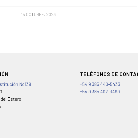
/
16 OCTUBRE, 2023
IÓN
TELÉFONOS DE CONTA
nstitución No138
+54 9 385 440-5433
00
+54 9 385 402-3499
 del Estero
a