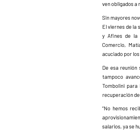
ven obligados a 
Sin mayores no
El viernes de l
y Afines de la
Comercio, Matí
acuciado por los 
De esa reunión 
tampoco avance
Tombolini para l
recuperación del
“No hemos reci
aprovisionamien
salarios, ya se h