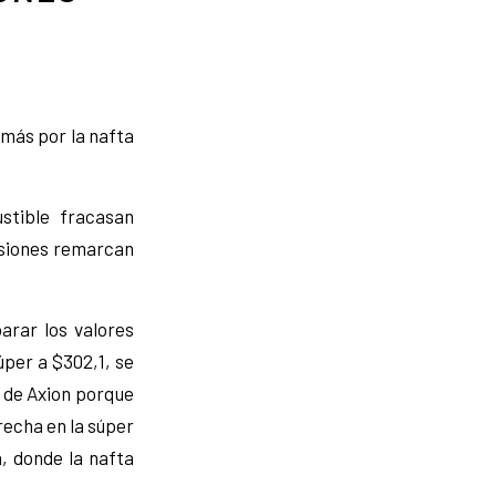
 más por la nafta
stible fracasan
isiones remarcan
rar los valores
úper a $302,1, se
 de Axion porque
recha en la súper
, donde la nafta