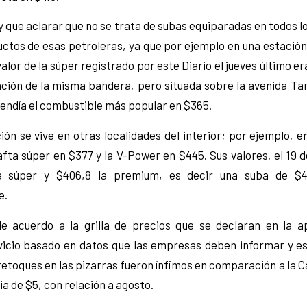
 que aclarar que no se trata de subas equiparadas en todos 
uctos de esas petroleras, ya que por ejemplo en una estación
valor de la súper registrado por este Diario el jueves último e
ación de la misma bandera, pero situada sobre la avenida Ta
endía el combustible más popular en $365.
ón se vive en otras localidades del interior; por ejemplo, e
afta súper en $377 y la V-Power en $445. Sus valores, el 19
a súper y $406,8 la premium, es decir una suba de $
e.
e acuerdo a la grilla de precios que se declaran en la a
vicio basado en datos que las empresas deben informar y es
 retoques en las pizarras fueron ínfimos en comparación a la C
ia de $5, con relación a agosto.