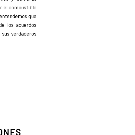
r el combustible
o entendemos que
de los acuerdos
a sus verdaderos
ONES