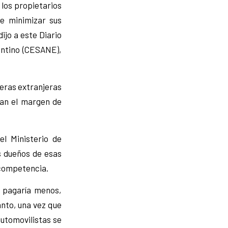
los propietarios
e minimizar sus
ijo a este Diario
entino (CESANE),
leras extranjeras
van el margen de
el Ministerio de
s dueños de esas
 competencia.
e pagaría menos,
anto, una vez que
automovilistas se