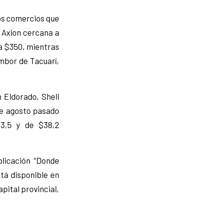
los comercios que
 Axion cercana a
ra $350, mientras
mbor de Tacuarí,
n Eldorado, Shell
 de agosto pasado
43,5 y de $38,2
plicación “Donde
tá disponible en
apital provincial,