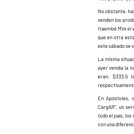
No obstante, hay
venden los prod
Itaembé Miní el 
que en otra est
este sábado se v
La misma situaci
ayer vendía la n
eran: $333,5 l
respectivament
En Apóstoles, d
CargAR”, un ser
todo el país, los
con una diferenc