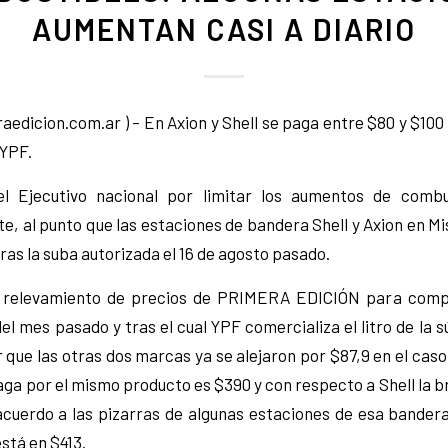
AUMENTAN CASI A DIARIO
dicion.com.ar ) – En Axion y Shell se paga entre $80 y $100
 YPF.
el Ejecutivo nacional por limitar los aumentos de combu
e, al punto que las estaciones de bandera Shell y Axion en M
tras la suba autorizada el 16 de agosto pasado.
 relevamiento de precios de PRIMERA EDICIÓN para compa
del mes pasado y tras el cual YPF comercializa el litro de la s
que las otras dos marcas ya se alejaron por $87,9 en el caso
paga por el mismo producto es $390 y con respecto a Shell la b
 acuerdo a las pizarras de algunas estaciones de esa bandera
stá en $413.