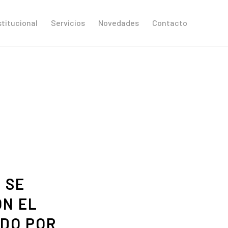
stitucional
Servicios
Novedades
Contacto
 SE
ON EL
ADO POR