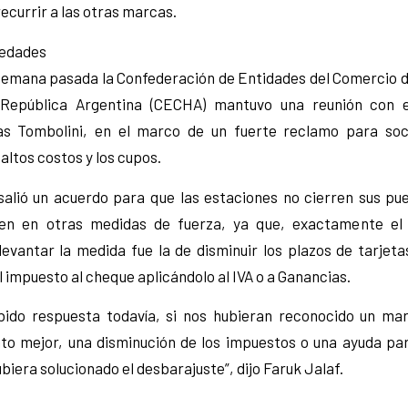
recurrir a las otras marcas.
vedades
a semana pasada la Confederación de Entidades del Comercio 
 República Argentina (CECHA) mantuvo una reunión con e
as Tombolini, en el marco de un fuerte reclamo para soco
altos costos y los cupos.
salió un acuerdo para que las estaciones no cierren sus pu
n en otras medidas de fuerza, ya que, exactamente e
evantar la medida fue la de disminuir los plazos de tarjeta
 impuesto al cheque aplicándolo al IVA o a Ganancias.
bido respuesta todavía, si nos hubieran reconocido un ma
to mejor, una disminución de los impuestos o una ayuda par
ubiera solucionado el desbarajuste”, dijo Faruk Jalaf.